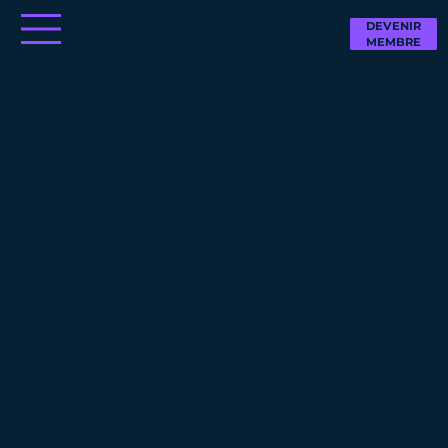
DEVENIR
MEMBRE
JE SUIS UNE SÉNÉGALAISE DE LA
TECH, ET TOI ?
Sénégalaises In Tech est un club d'affaires
dédié à booster les opportunités d’affaires, de
carrière, de réseautage et de promotion des
femmes entrepreneures et professionnelles en
technologie. En s’appuyant sur l’expertise de
ses membres, ce réseau propose aussi sa
branche d'intermédiation
AIT SERVICES
pour
réaliser tout type de prestation de services
d'accompagnement ou de consultance par ses
expertes (gestion de projets, interventions,
formations, accompagnement & conception
de solutions technologiques),permettant de
mettre le savoir-faire des femmes au service