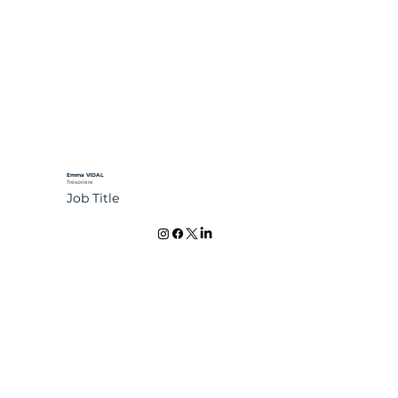
Emma VIDAL
Trésorière
Job Title