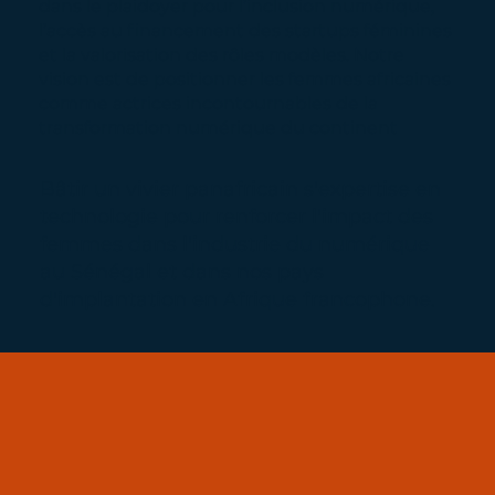
dans le plaidoyer pour l’inclusion numérique,
l’accès au financement des startups féminines
et la valorisation des rôles modèles. Notre
vision est de positionner les femmes africaines
comme actrices incontournables de la
transformation numérique du continent​
Bâtir un vivier panafricain s'expertise en
technologie pour renforcer l'impact des
femmes dans l'industrie du numérique
au Sénégal et dans nos pays
d'implantation en Afrique francophone.