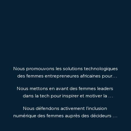
Accès aux marchés
Nous promouvons les solutions technologiques 
des femmes entrepreneures africaines pour 
Role Models
accroître leurs opportunités commerciales et la 
Nous mettons en avant des femmes leaders 
création d'emplois.
dans la tech pour inspirer et motiver la 
Plaidoyer
prochaine génération.
Nous défendons activement l’inclusion 
numérique des femmes auprès des décideurs et 
des bailleurs de fonds.