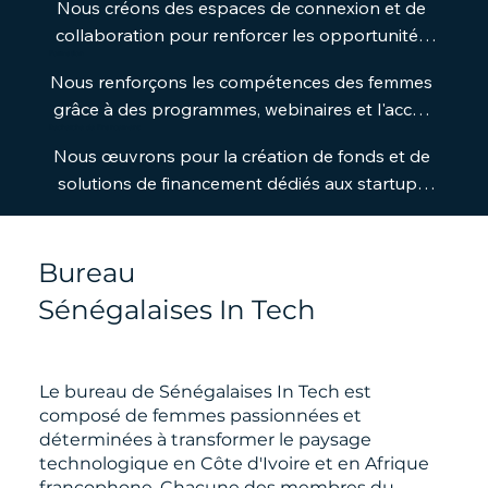
Nous créons des espaces de connexion et de 
collaboration pour renforcer les opportunités 
Formation
professionnelles des femmes dans la tech.
Nous renforçons les compétences des femmes 
grâce à des programmes, webinaires et l'accès 
Recherche de financement
à des ressources adaptées pour améliorer leur 
Nous œuvrons pour la création de fonds et de 
compétitivité.
solutions de financement dédiés aux startups 
dirigées par des femmes.
Bureau
Sénégalaises In Tech
Le bureau de Sénégalaises In Tech est
composé de femmes passionnées et
déterminées à transformer le paysage
technologique en Côte d'Ivoire et en Afrique
francophone. Chacune des membres du