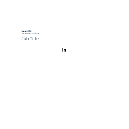
Awa SARR
Secrétaire Générale
Job Title