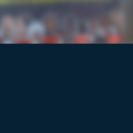
+ 300 MEMBRES AU SÉNÉGAL
Nous croyons fermement que la technologie,
en tant que levier de développement
économique et de transformation sociétale,
doit être inclusive et refléter les talents et les
perspectives de toutes les composantes de la
société, en particulier celles des femmes.
Sénégalaises In Tech s’engage également