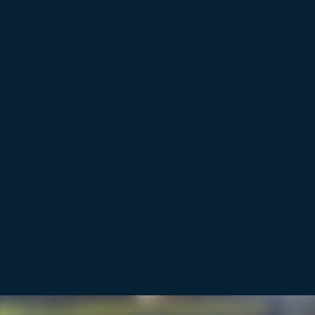
Pour bâtir un réseau
pluridisciplinaire et solidaire au
service de l'écosystème
technologique africain
francophone.
OUTILLER
Pour contribuer au renforcement
des capacités des femmes et viser
continuellement l'excellence.