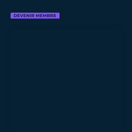
des entreprises et des organisations.
DEVENIR MEMBRE
INSPIRER
Pour amplifier les voix des femmes
et inspirer les générations futures.
Pour démystifier la place de la
femme dans la technologie.
CONNECTER