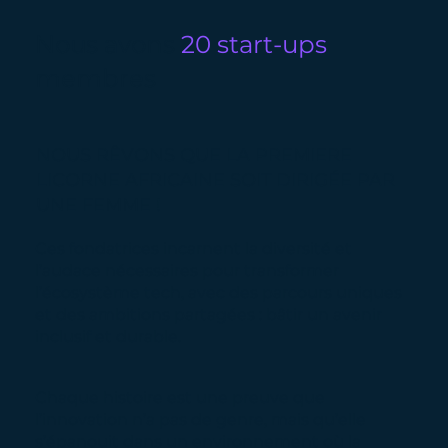
Nous avons
20 start-ups
membres
NOUS RÊVONS QUE LA PREMIERE
LICORNE AFRICAINE SOIT DIRIGÉE PAR
UNE FEMME !
Ces fondatrices incarnent la diversité et
l’audace nécessaires pour transformer
l’écosystème tech, avec des parcours uniques
et des ambitions partagées : bâtir un avenir
inclusif et durable.
Chaque histoire est une preuve que
l’innovation n’a pas de genre, mais qu’elle
s’épanouit dans un environnement où la