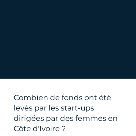
influenceur
destination
femmes
à améliorer
s qualifiés.
des salariés
freelances.
les gestion
non-
de leur
bancarisés
finance .
et des
acteurs du
secteur
informel.
Combien de fonds ont été
levés par les start-ups
dirigées par des femmes en
Côte d'Ivoire ?