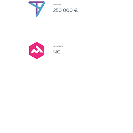
Kim TRN
250 000 €
MOJA RIDE
NC