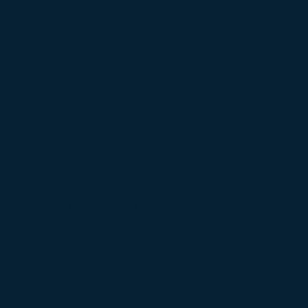
Pourquoi ce podcast ? Parce que les femmes
entrepreneures en Côte d’Ivoire et en Afrique ont
des histoires puissantes à raconter et un rôle clé à
jouer dans la transformation de notre écosystème
tech.
Dans ce podcast, nous donnons la parole aux
femmes qui bâtissent l’avenir. Nous montrons au
monde la dynamique et l’innovation des
entrepreneures africaines, tout en brisant les
stéréotypes.