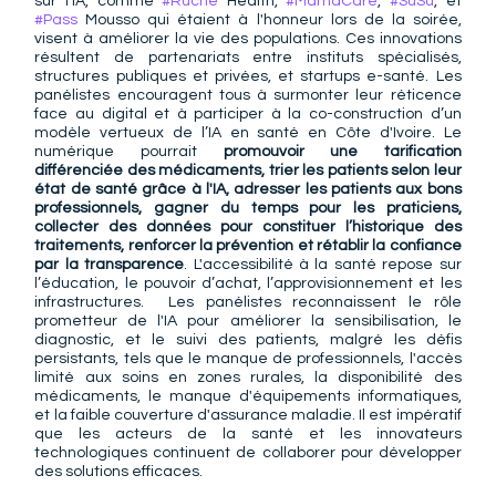
sur l'IA, comme 
#Ruche
 Health, 
#MamaCare
, 
#SuSu
, et 
#Pass
 Mousso qui étaient à l'honneur lors de la soirée, 
visent à améliorer la vie des populations. Ces innovations 
résultent de partenariats entre instituts spécialisés, 
structures publiques et privées, et startups e-santé. Les 
panélistes encouragent tous à surmonter leur réticence 
face au digital et à participer à la co-construction d’un 
modèle vertueux de l’IA en santé en Côte d'Ivoire. Le 
numérique pourrait 
promouvoir une tarification 
différenciée des médicaments, trier les patients selon leur 
état de santé grâce à l'IA, adresser les patients aux bons 
professionnels, gagner du temps pour les praticiens, 
collecter des données pour constituer l’historique des 
traitements, renforcer la prévention et rétablir la confiance 
par la transparence
. L'accessibilité à la santé repose sur 
l’éducation, le pouvoir d’achat, l’approvisionnement et les 
infrastructures.  Les panélistes reconnaissent le rôle 
prometteur de l'IA pour améliorer la sensibilisation, le 
diagnostic, et le suivi des patients, malgré les défis 
persistants, tels que le manque de professionnels, l'accès 
limité aux soins en zones rurales, la disponibilité des 
médicaments, le manque d'équipements informatiques, 
et la faible couverture d'assurance maladie. Il est impératif 
que les acteurs de la santé et les innovateurs 
technologiques continuent de collaborer pour développer 
des solutions efficaces.