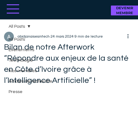
DEVENIR
MEMBRE
All Posts
abidjanaisesintech
24 mars 2024
9 min de lecture
All Posts
Bilan de notre Afterwork
Evenements
“Répondre aux enjeux de la santé
Technologie
en Côte d’Ivoire grâce à
Nos membres
l’Intelligence Artificielle” !
Articles de recherche
Presse