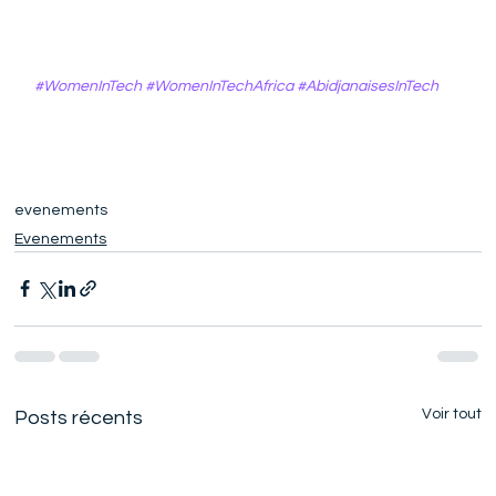
#WomenInTech
#WomenInTechAfrica
#AbidjanaisesInTech
evenements
Evenements
Voir tout
Posts récents