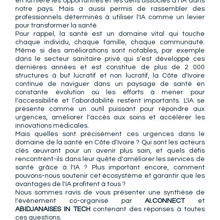
en lumière les opportunités et les défis associés à l'IA dans 
notre pays. Mais a aussi permis de rassembler des 
professionnels déterminés à utiliser l'IA comme un levier 
pour transformer la santé.
Pour rappel, la santé est un domaine vital qui touche 
chaque individu, chaque famille, chaque communauté. 
Même si des améliorations sont notables, par exemple 
dans le secteur sanitaire privé qui s’est développé ces 
dernières années et est constitué de plus de 2 000 
structures à but lucratif et non lucratif, la Côte d'Ivoire 
continue de naviguer dans un paysage de santé en 
constante évolution où les efforts à mener pour 
l'accessibilité et l’abordabilité restent importants. L'IA se 
présente comme un outil puissant pour répondre aux 
urgences, améliorer l'accès aux soins et accélérer les 
innovations médicales.
Mais quelles sont précisément ces urgences dans le 
domaine de la santé en Côte d'Ivoire ? Qui sont les acteurs 
clés œuvrant pour un avenir plus sain, et quels défis 
rencontrent-ils dans leur quête d'améliorer les services de 
santé grâce à l'IA ? Plus important encore, comment 
pouvons-nous soutenir cet écosystème et garantir que les 
avantages de l'IA profitent à tous ?
Nous sommes ravis de vous présenter une synthèse de 
l'événement co-organisé par 
AI.CONNECT
 et 
ABIDJANAISES IN TECH
 contenant des réponses à toutes 
ces questions.