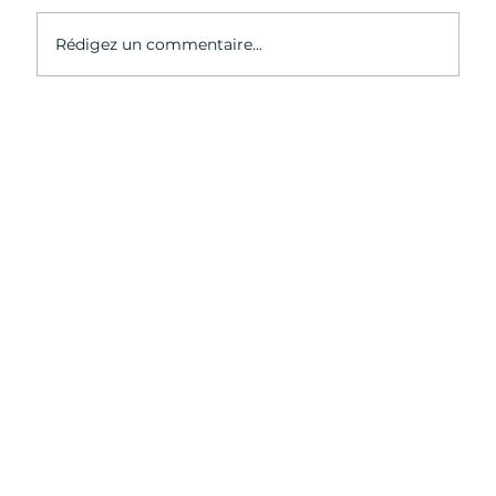
Rédigez un commentaire...
Bilan de notre Afterwork parisienne :
"Saisir les grandes opportunités de la
Tech en 2024 avec Salesforce" |
#WomenInTech & Chill