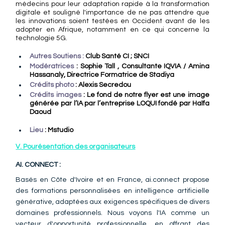
médecins pour leur adaptation rapide à la transformation 
digitale et souligné l'importance de ne pas attendre que 
les innovations soient testées en Occident avant de les 
adopter en Afrique, notamment en ce qui concerne la 
technologie 5G.
Autres Soutiens :
 Club Santé CI ; SNCI 
Modératrices 
: 
Sophie Tall
 , Consultante 
IQVIA
 / Amina 
Hassanaly, Directrice Formatrice de Stadiya
Crédits photo 
: Alexis Secredou 
Crédits images
 : Le fond de notre flyer est une image 
générée par l’IA par l’entreprise LOQUI fondé par Haïfa 
Daoud
Lieu
 : Mstudio 
V. Pourésentation des organisateurs
AI. CONNECT : 
Basés en Côte d'Ivoire et en France, ai.connect propose  
des formations personnalisées en intelligence artificielle 
générative, adaptées aux exigences spécifiques de divers 
domaines professionnels. Nous voyons l'IA comme un 
vecteur d'opportunité professionnelle, en offrant des 